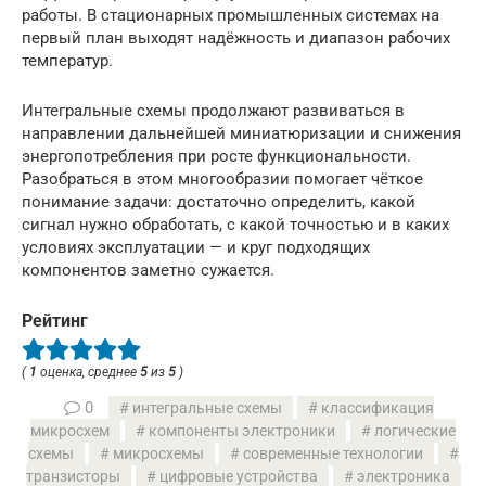
работы. В стационарных промышленных системах на
первый план выходят надёжность и диапазон рабочих
температур.
Интегральные схемы продолжают развиваться в
направлении дальнейшей миниатюризации и снижения
энергопотребления при росте функциональности.
Разобраться в этом многообразии помогает чёткое
понимание задачи: достаточно определить, какой
сигнал нужно обработать, с какой точностью и в каких
условиях эксплуатации — и круг подходящих
компонентов заметно сужается.
Рейтинг
(
1
оценка, среднее
5
из
5
)
0
интегральные схемы
классификация
микросхем
компоненты электроники
логические
схемы
микросхемы
современные технологии
транзисторы
цифровые устройства
электроника