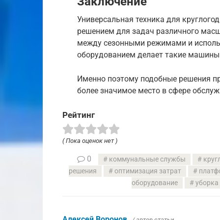
Заключение
Универсальная техника для круглого
решением для задач различного мас
между сезонными режимами и исполь
оборудованием делает такие машины
Именно поэтому подобные решения п
более значимое место в сфере обслуж
Рейтинг
( Пока оценок нет )
0
коммунальные службы
круг
решения
оптимизация затрат
платф
оборудование
уборка
Алексей Воронов
/ автор статьи