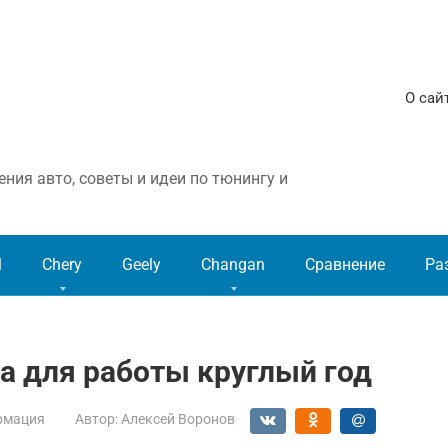
О сай
ния авто, советы и идеи по тюнингу и
l
Chery
Geely
Changan
Сравнение
Ра
а для работы круглый год
рмация
Автор:
Алексей Воронов