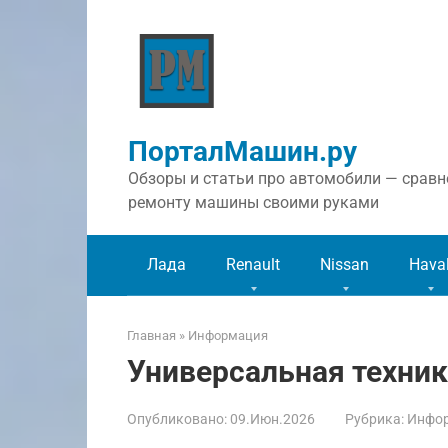
Перейти
к
контенту
ПорталМашин.ру
Обзоры и статьи про автомобили — сравне
ремонту машины своими руками
Лада
Renault
Nissan
Hava
Главная
»
Информация
Универсальная техник
Опубликовано:
09.Июн.2026
Рубрика:
Инфо