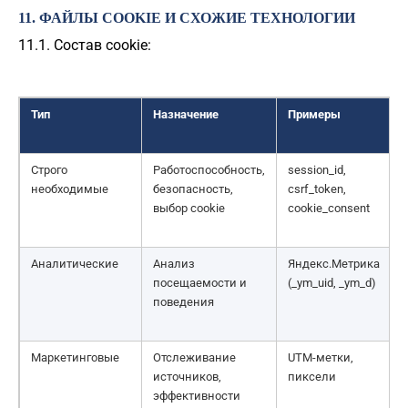
11. ФАЙЛЫ COOKIE И СХОЖИЕ ТЕХНОЛОГИИ
11.1. Состав cookie:
Тип
Назначение
Примеры
Строго
Работоспособность,
session_id,
необходимые
безопасность,
csrf_token,
/
выбор cookie
cookie_consent
Аналитические
Анализ
Яндекс.Метрика
посещаемости и
(_ym_uid, _ym_d)
поведения
Маркетинговые
Отслеживание
UTM-метки,
источников,
пиксели
эффективности