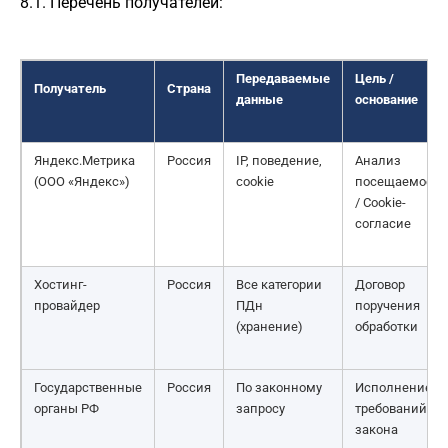
8.1. Перечень получателей:
Передаваемые
Цель /
Получатель
Страна
данные
основание
Яндекс.Метрика
Россия
IP, поведение,
Анализ
(ООО «Яндекс»)
cookie
посещаемости
/ Cookie-
согласие
Хостинг-
Россия
Все категории
Договор
провайдер
ПДн
поручения
(хранение)
обработки
Государственные
Россия
По законному
Исполнение
органы РФ
запросу
требований
закона