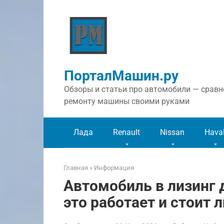
Перейти
к
контенту
ПорталМашин.ру
Обзоры и статьи про автомобили — сравне
ремонту машины своими руками
Лада
Renault
Nissan
Hava
Главная
»
Информация
Автомобиль в лизинг 
это работает и стоит 