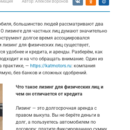
рмация
Автор:
Алексей Воронов
мобиля, большинство людей рассматривают два
. О лизинге для частных лиц думают значительно
инструмент долгое время ассоциировался
 лизинг для физических лиц существует,
ся удобнее и кредита, и аренды. Разберём, как
подходит и на что обращать внимание. Один из
а практике, —
https://katmotors.ru
: компания
ямую, без банков и сложных одобрений.
Что такое лизинг для физических лиц и
чем он отличается от кредита
Лизинг — это долгосрочная аренда с
правом выкупа. Вы не берёте деньги в
долг, а пользуетесь автомобилем по
договору: платите фиксированную сумму