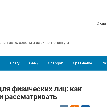
О сай
ния авто, советы и идеи по тюнингу и
l
Chery
Geely
Changan
Сравнение
Ра
для физических лиц: как
ли рассматривать