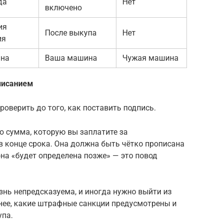
да
Нет
включено
ия
После выкупа
Нет
ия
на
Ваша машина
Чужая машина
писанием
роверить до того, как поставить подпись.
о сумма, которую вы заплатите за
 конце срока. Она должна быть чётко прописана
она «будет определена позже» — это повод
нь непредсказуема, и иногда нужно выйти из
анее, какие штрафные санкции предусмотрены и
упа.