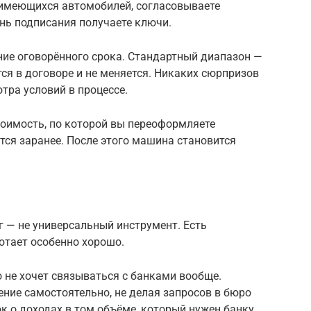
е имеющихся автомобилей, согласовываете
ень подписания получаете ключи.
ние оговорённого срока. Стандартный диапазон —
тся в договоре и не меняется. Никаких сюрпризов
тра условий в процессе.
тоимость, по которой вы переоформляете
тся заранее. После этого машина становится
г — не универсальный инструмент. Есть
ботает особенно хорошо.
о не хочет связываться с банками вообще.
ние самостоятельно, не делая запросов в бюро
к о доходах в том объёме, который нужен банку.