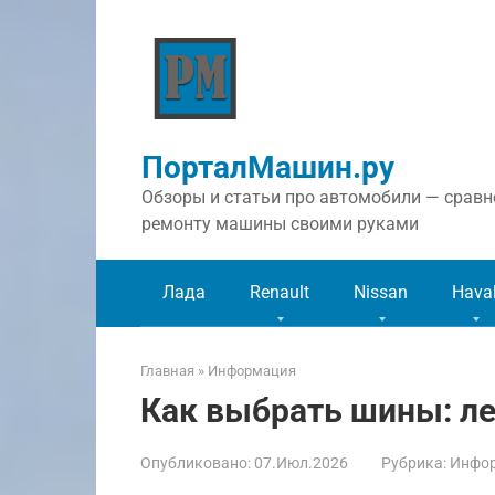
Перейти
к
контенту
ПорталМашин.ру
Обзоры и статьи про автомобили — сравне
ремонту машины своими руками
Лада
Renault
Nissan
Hava
Главная
»
Информация
Как выбрать шины: ле
Опубликовано:
07.Июл.2026
Рубрика:
Инфо