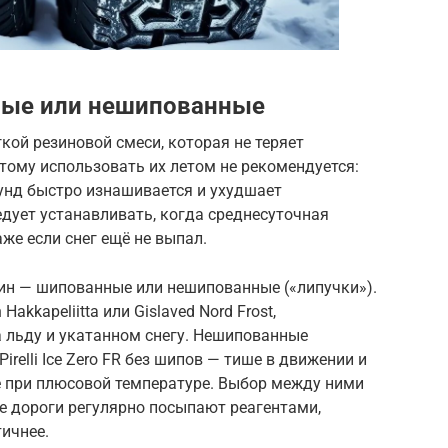
ные или нешипованные
ой резиновой смеси, которая не теряет
тому использовать их летом не рекомендуется:
унд быстро изнашивается и ухудшает
дует устанавливать, когда среднесуточная
аже если снег ещё не выпал.
ин — шипованные или нешипованные («липучки»).
akkapeliitta или Gislaved Nord Frost,
 льду и укатанном снегу. Нешипованные
Pirelli Ice Zero FR без шипов — тише в движении и
е при плюсовой температуре. Выбор между ними
де дороги регулярно посыпают реагентами,
ичнее.