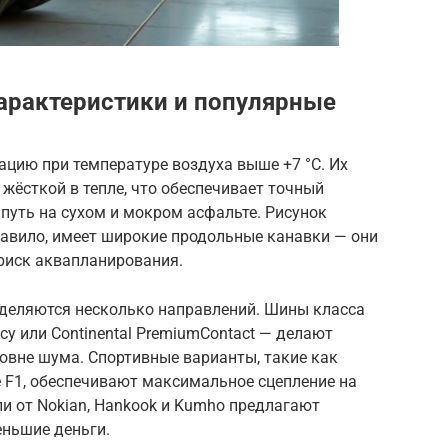
арактеристики и популярные
цию при температуре воздуха выше +7 °C. Их
 жёсткой в тепле, что обеспечивает точный
 путь на сухом и мокром асфальте. Рисунок
равило, имеет широкие продольные канавки — они
риск аквапланирования.
деляются несколько направлений. Шины класса
cy или Continental PremiumContact — делают
ровне шума. Спортивные варианты, такие как
le F1, обеспечивают максимальное сцепление на
и от Nokian, Hankook и Kumho предлагают
еньшие деньги.