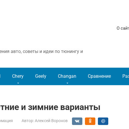
О сай
ния авто, советы и идеи по тюнингу и
l
Chery
Geely
Changan
Сравнение
Ра
тние и зимние варианты
рмация
Автор:
Алексей Воронов