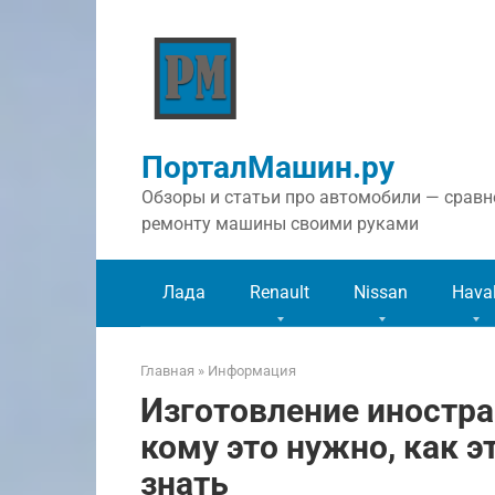
Перейти
к
контенту
ПорталМашин.ру
Обзоры и статьи про автомобили — сравне
ремонту машины своими руками
Лада
Renault
Nissan
Hava
Главная
»
Информация
Изготовление иностра
кому это нужно, как э
знать