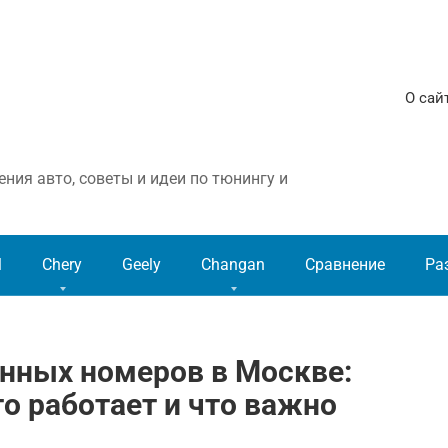
О сай
ния авто, советы и идеи по тюнингу и
l
Chery
Geely
Changan
Сравнение
Ра
нных номеров в Москве:
то работает и что важно