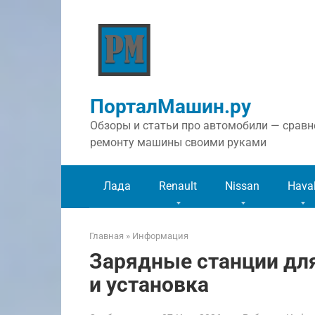
Перейти
к
контенту
ПорталМашин.ру
Обзоры и статьи про автомобили — сравне
ремонту машины своими руками
Лада
Renault
Nissan
Hava
Главная
»
Информация
Зарядные станции дл
и установка