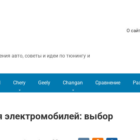
О сай
ния авто, советы и идеи по тюнингу и
l
Chery
Geely
Changan
Сравнение
Ра
я электромобилей: выбор