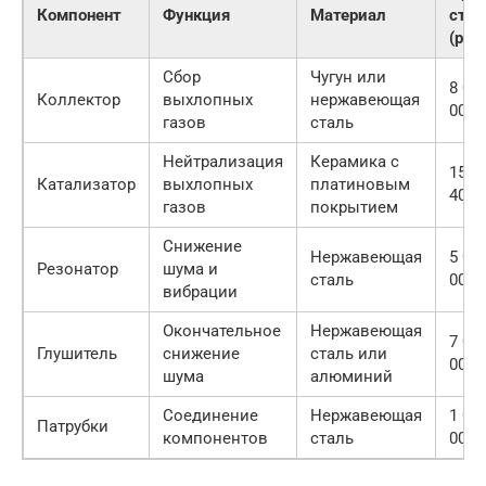
Компонент
Функция
Материал
стои
(руб.
Сбор
Чугун или
8 00
Коллектор
выхлопных
нержавеющая
000
газов
сталь
Нейтрализация
Керамика с
15 0
Катализатор
выхлопных
платиновым
40 0
газов
покрытием
Снижение
Нержавеющая
5 00
Резонатор
шума и
сталь
000
вибрации
Окончательное
Нержавеющая
7 00
Глушитель
снижение
сталь или
000
шума
алюминий
Соединение
Нержавеющая
1 00
Патрубки
компонентов
сталь
000