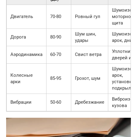
Шумоизол
Двигатель
70-80
Ровный гул
моторного
щита
Шум шин,
Шумоизол
Дорога
80-90
удары
арок, днищ
Уплотните
Аэродинамика
60-70
Свист ветра
дверей и о
Шумоизол
Колесные
арок,
85-95
Грохот, шум
арки
установка
подкрылко
Виброизол
Вибрации
50-60
Дребезжание
кузова