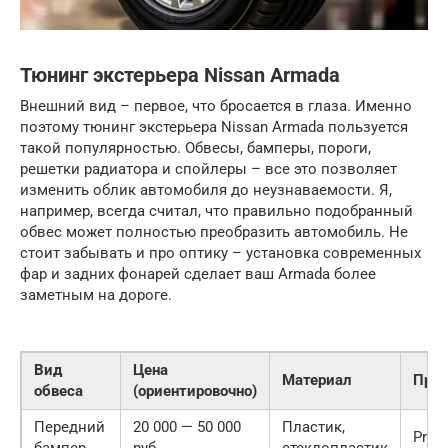
Тюнинг экстерьера Nissan Armada
Внешний вид – первое, что бросается в глаза. Именно
поэтому тюнинг экстерьера Nissan Armada пользуется
такой популярностью. Обвесы, бамперы, пороги,
решетки радиатора и спойлеры – все это позволяет
изменить облик автомобиля до неузнаваемости. Я,
например, всегда считал, что правильно подобранный
обвес может полностью преобразить автомобиль. Не
стоит забывать и про оптику – установка современных
фар и задних фонарей сделает ваш Armada более
заметным на дороге.
Вид
Цена
Материал
Прои
обвеса
(ориентировочно)
Передний
20 000 — 50 000
Пластик,
Prior
бампер
руб.
стеклопластик