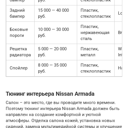
Задний
15 000 — 40 000
Пластик,
Lorin
бампер
руб.
стеклопластик
Пластик,
Боковые
10 000 — 30 000
нержавеющая
Brab
пороги
руб.
сталь
Решетка
5 000 — 20 000
Пластик,
Wald
радиатора
руб.
металл
Inter
8 000 — 35 000
Пластик,
Спойлер
Ham
руб.
стеклопластик
Тюнинг интерьера Nissan Armada
Салон – это место, где вы проводите много времени.
Поэтому тюнинг интерьера Nissan Armada должен быть
направлен на создание комфортной и уютной
атмосферы. Отделка салона кожей, установка новых
сидений, замена мультимедийной системы и улучшение