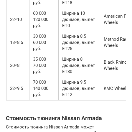
руб.
ET18
60 000 —
Ширина 10
American For
22×10
120 000
дюймов, вылет
Wheels
руб.
ET0
30 000 —
Ширина 8.5
Method Race
18×8.5
60 000
дюймов, вылет
Wheels
руб.
ET25
35 000 —
Ширина 8
Black Rhino
20×8
70 000
дюймов, вылет
Wheels
руб.
ET30
70 000 —
Ширина 9.5
22×9.5
140 000
дюймов, вылет
KMC Wheels
руб.
ET12
Стоимость тюнинга Nissan Armada
Стоимость тюнинга Nissan Armada может