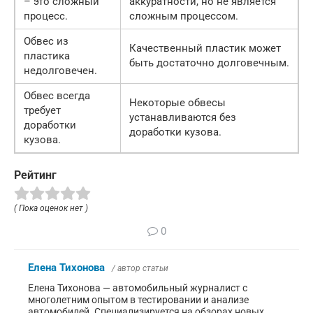
– это сложный
аккуратности, но не является
процесс.
сложным процессом.
Обвес из
Качественный пластик может
пластика
быть достаточно долговечным.
недолговечен.
Обвес всегда
Некоторые обвесы
требует
устанавливаются без
доработки
доработки кузова.
кузова.
Рейтинг
( Пока оценок нет )
0
Елена Тихонова
/ автор статьи
Елена Тихонова — автомобильный журналист с
многолетним опытом в тестировании и анализе
автомобилей. Специализируется на обзорах новых