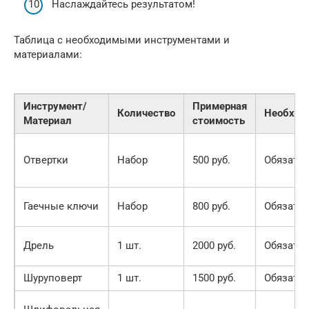
Наслаждайтесь результатом!
Таблица с необходимыми инструментами и
материалами:
Инструмент/
Примерная
Количество
Необход
Материал
стоимость
Отвертки
Набор
500 руб.
Обязате
Гаечные ключи
Набор
800 руб.
Обязате
Дрель
1 шт.
2000 руб.
Обязате
Шуруповерт
1 шт.
1500 руб.
Обязате