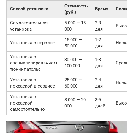
Стоимость
Способ установки
Время
Сложно
(руб.)
Самостоятельная
5 000 — 15
2-3
Высока
установка
000
дня
15 000 —
1-2
Установка в сервисе
Низкая
50 000
дня
Установка в
30 000 —
1-3
специализированном
Средня
100 000
дня
тюнинг-ателье
Установка с
25 000 —
2-4
Низкая
покраской в сервисе
60 000
дня
Установка с
8 000 — 20
3-5
покраской
Высока
000
дней
самостоятельно