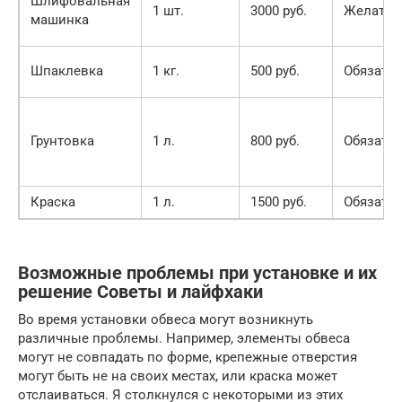
Шлифовальная
1 шт.
3000 руб.
Желател
машинка
Шпаклевка
1 кг.
500 руб.
Обязате
Грунтовка
1 л.
800 руб.
Обязате
Краска
1 л.
1500 руб.
Обязате
Возможные проблемы при установке и их
решение Советы и лайфхаки
Во время установки обвеса могут возникнуть
различные проблемы. Например, элементы обвеса
могут не совпадать по форме, крепежные отверстия
могут быть не на своих местах, или краска может
отслаиваться. Я столкнулся с некоторыми из этих