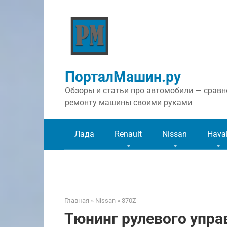
Перейти
к
контенту
ПорталМашин.ру
Обзоры и статьи про автомобили — сравне
ремонту машины своими руками
Лада
Renault
Nissan
Hava
Главная
»
Nissan
»
370Z
Тюнинг рулевого упра