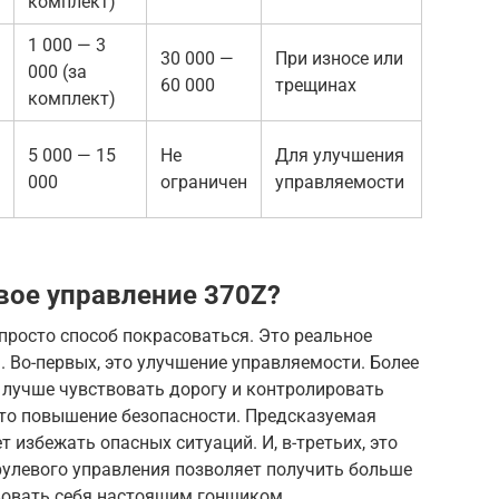
комплект)
1 000 — 3
30 000 —
При износе или
000 (за
60 000
трещинах
комплект)
5 000 — 15
Не
Для улучшения
000
ограничен
управляемости
вое управление 370Z?
 просто способ покрасоваться. Это реальное
 Во-первых, это улучшение управляемости. Более
 лучше чувствовать дорогу и контролировать
это повышение безопасности. Предсказуемая
 избежать опасных ситуаций. И, в-третьих, это
рулевого управления позволяет получить больше
вовать себя настоящим гонщиком.