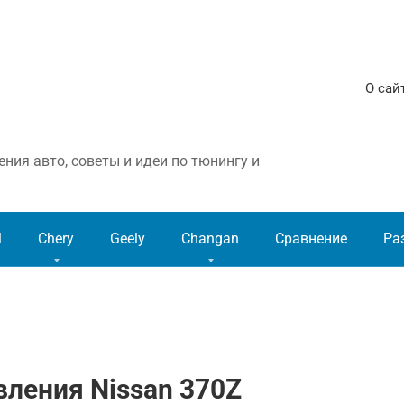
О сай
ния авто, советы и идеи по тюнингу и
l
Chery
Geely
Changan
Сравнение
Ра
вления Nissan 370Z