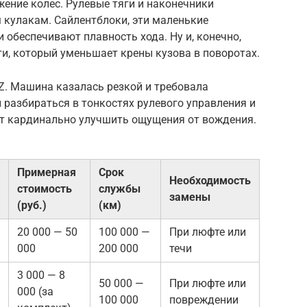
ение колес. Рулевые тяги и наконечники
 кулакам. Сайлентблоки, эти маленькие
 обеспечивают плавность хода. Ну и, конечно,
и, который уменьшает крены кузова в поворотах.
0Z. Машина казалась резкой и требовала
 разбираться в тонкостях рулевого управления и
ут кардинально улучшить ощущения от вождения.
Примерная
Срок
Необходимость
стоимость
службы
замены
(руб.)
(км)
20 000 — 50
100 000 —
При люфте или
000
200 000
течи
3 000 — 8
50 000 —
При люфте или
000 (за
100 000
повреждении