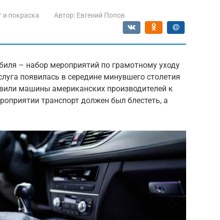
 и покраска
Автор:
Евгений Попов
иля – набор мероприятий по грамотному уходу
услуга появилась в середине минувшего столетия
овили машины американских производителей к
роприятии транспорт должен был блестеть, а