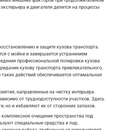
ивных внешних факторов при продолжительном
 экстерьера и двигателя делится на процессы
восстановлению и защите кузова транспорта.
тся с мойки и завершается устранением
едения профессиональной полировки кузова
придание кузову транспорта привлекательного,
те таких действий обеспечивается оптимальная
иятия, направленные на чистку интерьера.
зависимо от труднодоступности участков. Здесь
, но и избавляют их от сторонних запахов.
– комплексное очищение пространства под
льзуют специальные средства и пар,
 сложная работа, требующая от исполнителей