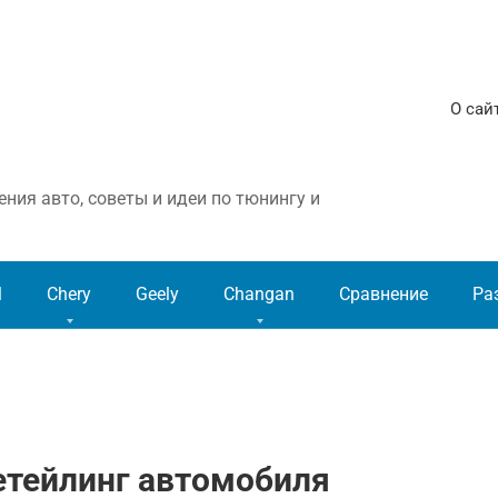
О сай
ния авто, советы и идеи по тюнингу и
l
Chery
Geely
Changan
Сравнение
Ра
тейлинг автомобиля