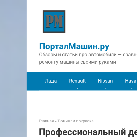
Перейти
к
контенту
ПорталМашин.ру
Обзоры и статьи про автомобили — сравне
ремонту машины своими руками
Лада
Renault
Nissan
Hava
Главная
»
Тюнинг и покраска
Профессиональный де