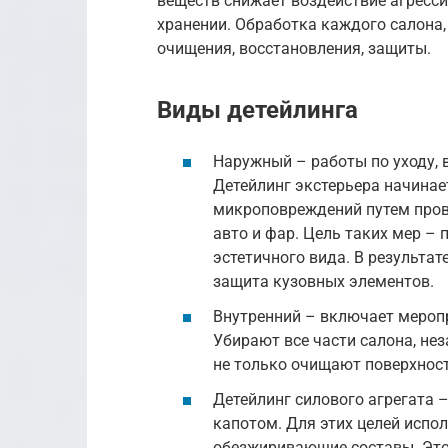
веществ снижает воздействие агресс
хранении. Обработка каждого салона,
очищения, восстановления, защиты.
Виды детейлинга
Наружный – работы по уходу, 
Детейлинг экстерьера начинае
микроповреждений путем пров
авто и фар. Цель таких мер – 
эстетичного вида. В результа
защита кузовных элементов.
Внутренний – включает меропр
Убирают все части салона, не
не только очищают поверхности
Детейлинг силового агрегата 
капотом. Для этих целей испо
обезжиривающие составы. Это