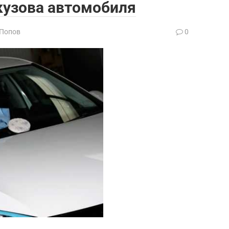
кузова автомобиля
 Попов
0