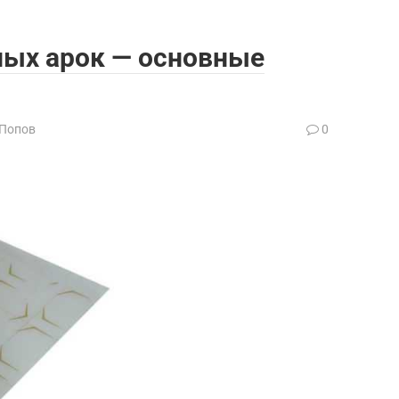
ых арок — основные
 Попов
0