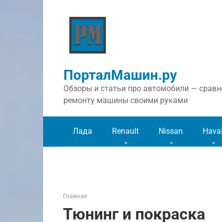
Перейти
к
контенту
ПорталМашин.ру
Обзоры и статьи про автомобили — сравне
ремонту машины своими руками
Лада
Renault
Nissan
Hava
Главная
Тюнинг и покраска