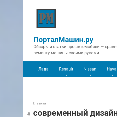
Перейти
к
контенту
ПорталМашин.ру
Обзоры и статьи про автомобили — сравне
ремонту машины своими руками
Лада
Renault
Nissan
Hava
Главная
современный дизай