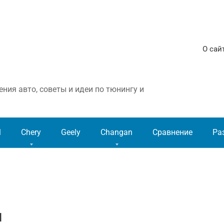
О сай
ния авто, советы и идеи по тюнингу и
l
Chery
Geely
Changan
Сравнение
Ра
н