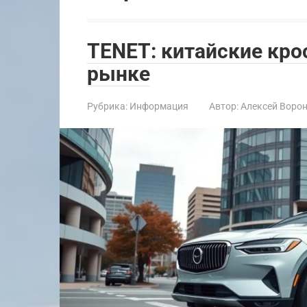
TENET: китайские кро
рынке
Рубрика:
Информация
Автор:
Алексей Воро