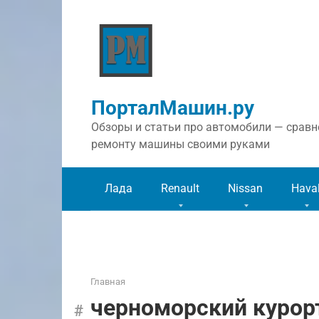
Перейти
к
контенту
ПорталМашин.ру
Обзоры и статьи про автомобили — сравне
ремонту машины своими руками
Лада
Renault
Nissan
Hava
Главная
черноморский курор