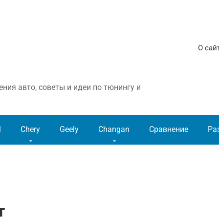
О сай
ния авто, советы и идеи по тюнингу и
l
Chery
Geely
Changan
Сравнение
Ра
т