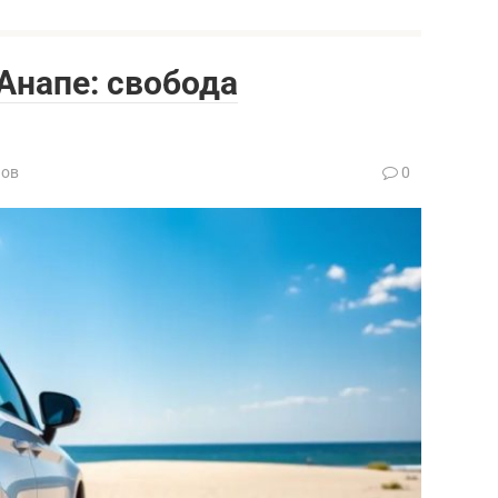
Анапе: свобода
нов
0