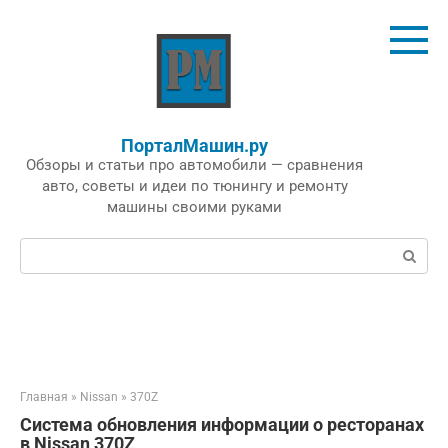
Перейти
к
контенту
ПорталМашин.ру
Обзоры и статьи про автомобили — сравнения
авто, советы и идеи по тюнингу и ремонту
машины своими руками
Поиск:
Главная
»
Nissan
»
370Z
Система обновления информации о ресторанах
в Nissan 370Z