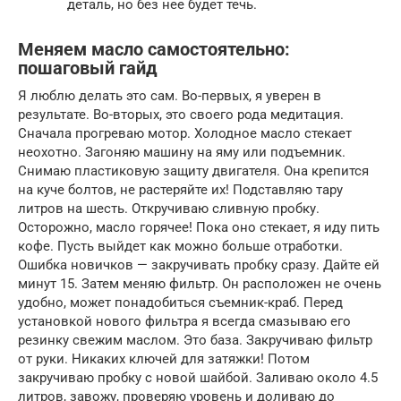
деталь, но без нее будет течь.
Меняем масло самостоятельно:
пошаговый гайд
Я люблю делать это сам. Во-первых, я уверен в
результате. Во-вторых, это своего рода медитация.
Сначала прогреваю мотор. Холодное масло стекает
неохотно. Загоняю машину на яму или подъемник.
Снимаю пластиковую защиту двигателя. Она крепится
на куче болтов, не растеряйте их! Подставляю тару
литров на шесть. Откручиваю сливную пробку.
Осторожно, масло горячее! Пока оно стекает, я иду пить
кофе. Пусть выйдет как можно больше отработки.
Ошибка новичков — закручивать пробку сразу. Дайте ей
минут 15. Затем меняю фильтр. Он расположен не очень
удобно, может понадобиться съемник-краб. Перед
установкой нового фильтра я всегда смазываю его
резинку свежим маслом. Это база. Закручиваю фильтр
от руки. Никаких ключей для затяжки! Потом
закручиваю пробку с новой шайбой. Заливаю около 4.5
литров, завожу, проверяю уровень и доливаю до