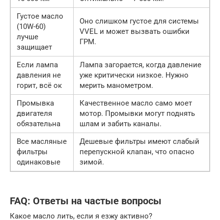
Густое масло
Оно слишком густое для системы
(10W-60)
VVEL и может вызвать ошибки
лучше
ГРМ.
защищает
Если лампа
Лампа загорается, когда давление
давления не
уже критически низкое. Нужно
горит, всё ок
мерить манометром.
Промывка
Качественное масло само моет
двигателя
мотор. Промывки могут поднять
обязательна
шлам и забить каналы.
Все масляные
Дешевые фильтры имеют слабый
фильтры
перепускной клапан, что опасно
одинаковые
зимой.
FAQ: Ответы на частые вопросы
Какое масло лить, если я езжу активно?