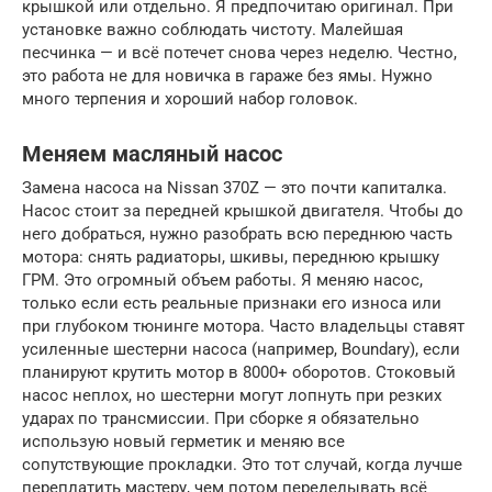
крышкой или отдельно. Я предпочитаю оригинал. При
установке важно соблюдать чистоту. Малейшая
песчинка — и всё потечет снова через неделю. Честно,
это работа не для новичка в гараже без ямы. Нужно
много терпения и хороший набор головок.
Меняем масляный насос
Замена насоса на Nissan 370Z — это почти капиталка.
Насос стоит за передней крышкой двигателя. Чтобы до
него добраться, нужно разобрать всю переднюю часть
мотора: снять радиаторы, шкивы, переднюю крышку
ГРМ. Это огромный объем работы. Я меняю насос,
только если есть реальные признаки его износа или
при глубоком тюнинге мотора. Часто владельцы ставят
усиленные шестерни насоса (например, Boundary), если
планируют крутить мотор в 8000+ оборотов. Стоковый
насос неплох, но шестерни могут лопнуть при резких
ударах по трансмиссии. При сборке я обязательно
использую новый герметик и меняю все
сопутствующие прокладки. Это тот случай, когда лучше
переплатить мастеру, чем потом переделывать всё