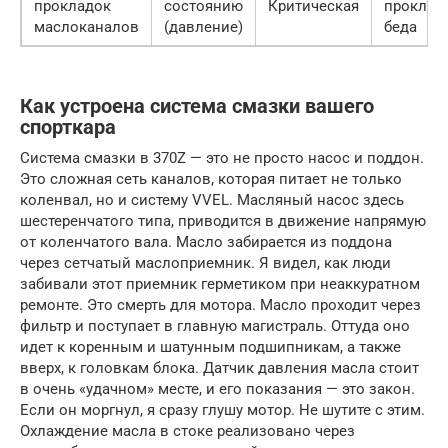
прокладок
состоянию
Критическая
проклад
маслоканалов
(давление)
беда
Как устроена система смазки вашего
спорткара
Система смазки в 370Z — это не просто насос и поддон.
Это сложная сеть каналов, которая питает не только
коленвал, но и систему VVEL. Масляный насос здесь
шестеренчатого типа, приводится в движение напрямую
от коленчатого вала. Масло забирается из поддона
через сетчатый маслоприемник. Я видел, как люди
забивали этот приемник герметиком при неаккуратном
ремонте. Это смерть для мотора. Масло проходит через
фильтр и поступает в главную магистраль. Оттуда оно
идет к коренным и шатунным подшипникам, а также
вверх, к головкам блока. Датчик давления масла стоит
в очень «удачном» месте, и его показания — это закон.
Если он моргнул, я сразу глушу мотор. Не шутите с этим.
Охлаждение масла в стоке реализовано через