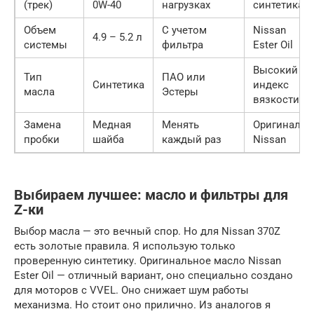
(трек)
0W-40
нагрузках
синтетика
Объем
С учетом
Nissan
4.9 – 5.2 л
системы
фильтра
Ester Oil
Высокий
Тип
ПАО или
Синтетика
индекс
масла
Эстеры
вязкости
Замена
Медная
Менять
Оригинал
пробки
шайба
каждый раз
Nissan
Выбираем лучшее: масло и фильтры для
Z-ки
Выбор масла — это вечный спор. Но для Nissan 370Z
есть золотые правила. Я использую только
проверенную синтетику. Оригинальное масло Nissan
Ester Oil — отличный вариант, оно специально создано
для моторов с VVEL. Оно снижает шум работы
механизма. Но стоит оно прилично. Из аналогов я