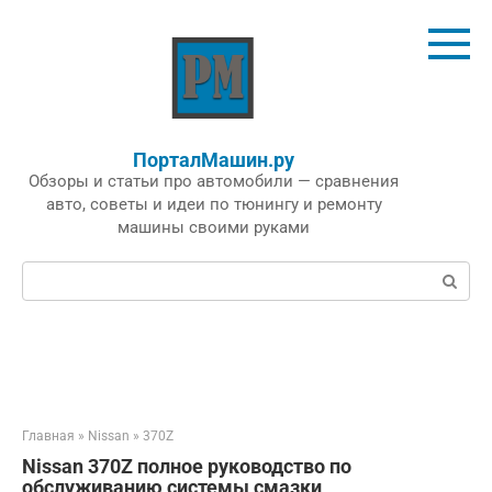
Перейти
к
контенту
ПорталМашин.ру
Обзоры и статьи про автомобили — сравнения
авто, советы и идеи по тюнингу и ремонту
машины своими руками
Поиск:
Главная
»
Nissan
»
370Z
Nissan 370Z полное руководство по
обслуживанию системы смазки