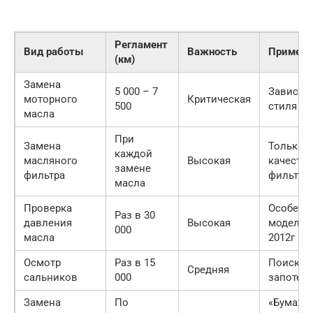
Регламент
Вид работы
Важность
Примеча
(км)
Замена
5 000 – 7
Зависит 
моторного
Критическая
500
стиля е
масла
При
Замена
Только
каждой
масляного
Высокая
качеств
замене
фильтра
фильтры
масла
Проверка
Особенн
Раз в 30
давления
Высокая
моделей
000
масла
2012г
Осмотр
Раз в 15
Поиск
Средняя
сальников
000
запотев
Замена
По
«Бумажн