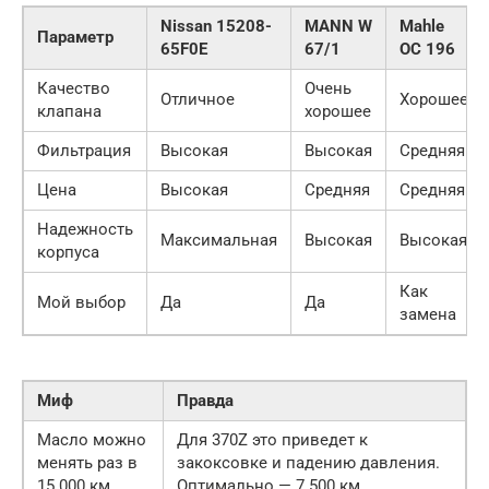
Nissan 15208-
MANN W
Mahle
Параметр
65F0E
67/1
OC 196
Качество
Очень
Отличное
Хорошее
клапана
хорошее
Фильтрация
Высокая
Высокая
Средняя
Цена
Высокая
Средняя
Средняя
Надежность
Максимальная
Высокая
Высокая
корпуса
Как
Мой выбор
Да
Да
замена
Миф
Правда
Масло можно
Для 370Z это приведет к
менять раз в
закоксовке и падению давления.
15 000 км
Оптимально — 7 500 км.