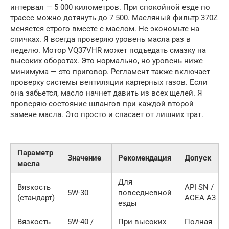
интервал — 5 000 километров. При спокойной езде по
трассе можно дотянуть до 7 500. Масляный фильтр 370Z
меняется строго вместе с маслом. Не экономьте на
спичках. Я всегда проверяю уровень масла раз в
неделю. Мотор VQ37VHR может подъедать смазку на
высоких оборотах. Это нормально, но уровень ниже
минимума — это приговор. Регламент также включает
проверку системы вентиляции картерных газов. Если
она забьется, масло начнет давить из всех щелей. Я
проверяю состояние шлангов при каждой второй
замене масла. Это просто и спасает от лишних трат.
Параметр
Значение
Рекомендация
Допуск
масла
Для
Вязкость
API SN /
5W-30
повседневной
(стандарт)
ACEA A3
езды
Вязкость
5W-40 /
При высоких
Полная