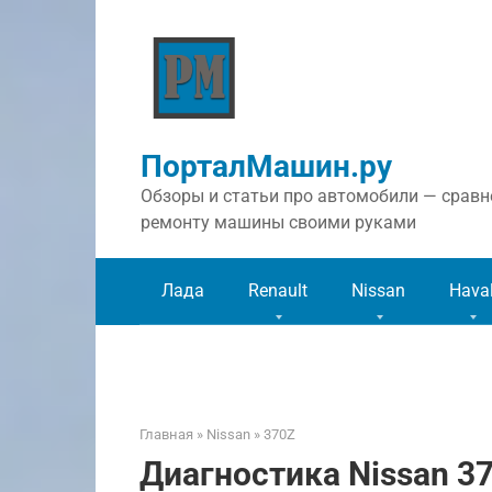
Перейти
к
контенту
ПорталМашин.ру
Обзоры и статьи про автомобили — сравне
ремонту машины своими руками
Лада
Renault
Nissan
Hava
Главная
»
Nissan
»
370Z
Диагностика Nissan 3