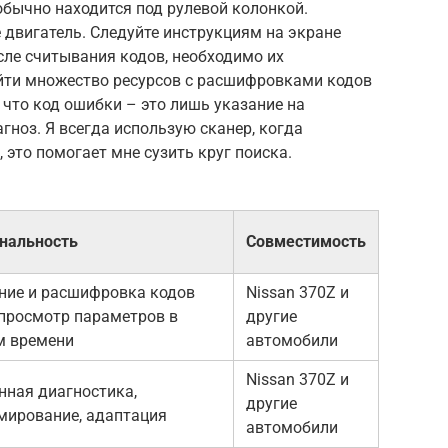
обычно находится под рулевой колонкой.
е двигатель. Следуйте инструкциям на экране
сле считывания кодов, необходимо их
йти множество ресурсов с расшифровками кодов
 что код ошибки – это лишь указание на
гноз. Я всегда использую сканер, когда
 это помогает мне сузить круг поиска.
нальность
Совместимость
ние и расшифровка кодов
Nissan 370Z и
просмотр параметров в
другие
м времени
автомобили
Nissan 370Z и
нная диагностика,
другие
мирование, адаптация
автомобили