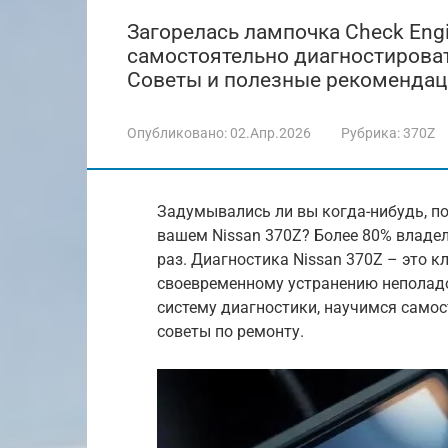
Загорелась лампочка Check Engi
самостоятельно диагностироват
Советы и полезные рекомендац
Опубликовано:
02.Апр.2026
Рубрика:
370Z
Задумывались ли вы когда-нибудь, по
вашем Nissan 370Z? Более 80% владел
раз. Диагностика Nissan 370Z – это 
своевременному устранению неполадо
систему диагностики, научимся само
советы по ремонту.