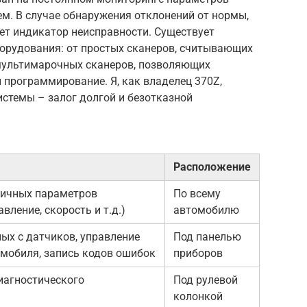
ем. В случае обнаружения отклонений от нормы,
ет индикатор неисправности. Существует
борудования: от простых сканеров, считывающих
мультимарочных сканеров, позволяющих
 программирование. Я, как владелец 370Z,
истемы – залог долгой и безотказной
Расположение
личных параметров
По всему
авление, скорость и т.д.)
автомобилю
ых с датчиков, управление
Под панелью
мобиля, запись кодов ошибок
приборов
иагностического
Под рулевой
колонкой