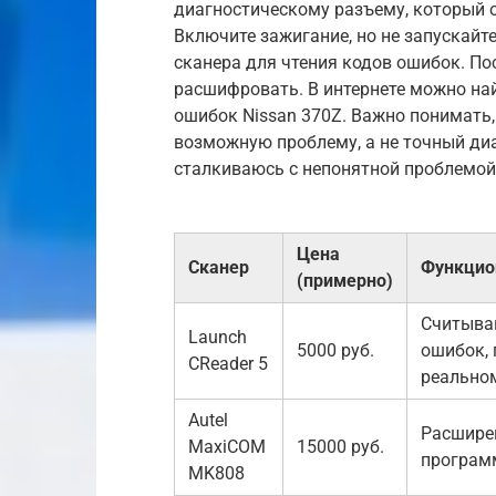
диагностическому разъему, который 
Включите зажигание, но не запускайт
сканера для чтения кодов ошибок. По
расшифровать. В интернете можно на
ошибок Nissan 370Z. Важно понимать,
возможную проблему, а не точный диа
сталкиваюсь с непонятной проблемой,
Цена
Сканер
Функцио
(примерно)
Считыва
Launch
5000 руб.
ошибок, 
CReader 5
реально
Autel
Расшире
MaxiCOM
15000 руб.
програм
MK808