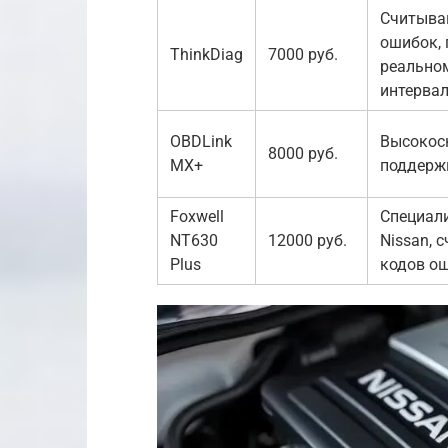
Считыва
ошибок, 
ThinkDiag
7000 руб.
реальном
интерва
OBDLink
Высокоск
8000 руб.
MX+
поддерж
Foxwell
Специал
NT630
12000 руб.
Nissan, 
Plus
кодов о