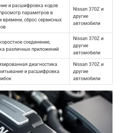
ние и расшифровка кодов
Nissan 370Z и
просмотр параметров в
другие
 времени, сброс сервисных
автомобили
лов
Nissan 370Z и
оростное соединение,
другие
ка различных приложений
автомобили
изированная диагностика
Nissan 370Z и
считывание и расшифровка
другие
шибок
автомобили