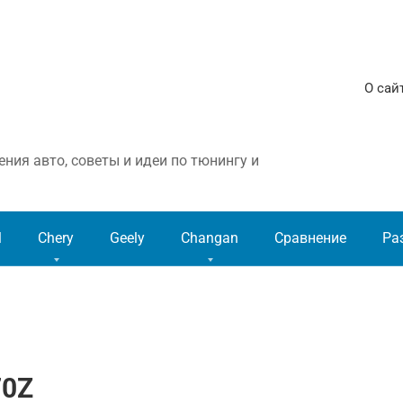
О сай
ния авто, советы и идеи по тюнингу и
l
Chery
Geely
Changan
Сравнение
Ра
70Z