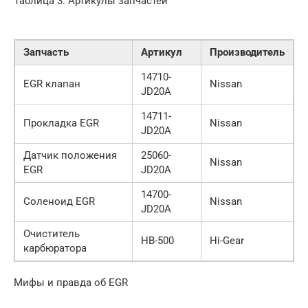
Таблица 3: Артикулы запчастей
Запчасть
Артикул
Производитель
14710-
EGR клапан
Nissan
JD20A
14711-
Прокладка EGR
Nissan
JD20A
Датчик положения
25060-
Nissan
EGR
JD20A
14700-
Соленоид EGR
Nissan
JD20A
Очиститель
HB-500
Hi-Gear
карбюратора
Мифы и правда об EGR