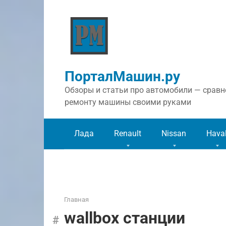
Перейти
к
контенту
ПорталМашин.ру
Обзоры и статьи про автомобили — сравне
ремонту машины своими руками
Лада
Renault
Nissan
Hava
Главная
wallbox станции