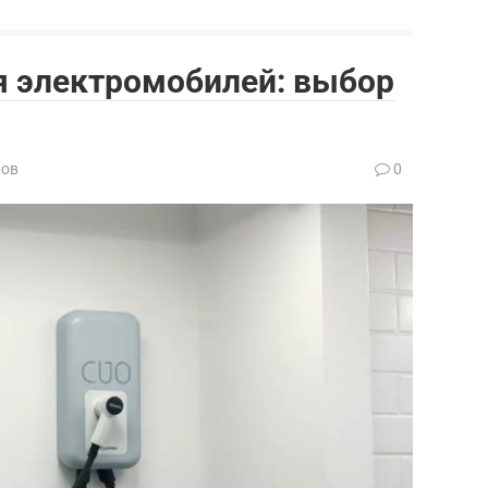
я электромобилей: выбор
нов
0