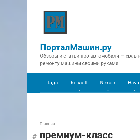
Перейти
к
контенту
ПорталМашин.ру
Обзоры и статьи про автомобили — сравне
ремонту машины своими руками
Лада
Renault
Nissan
Hava
Главная
премиум-класс