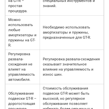
на GT-R –
специальных инструментов и
простая
знаний.
процедура.
Можно
использовать
Необходимо использовать
любые
амортизаторы и пружины,
амортизаторы и
предназначенные для GT-R.
пружины на GT-
R.
Регулировка
развала-
Регулировка развала-схождения
схождения не
оказывает значительное
влияет на
влияние на управляемость и
управляемость
износ шин.
автомобиля.
Стоимость обслуживания
Обслуживание
подвески GT-R может быть
подвески GT-R –
высокой, но регулярное
дорогостоящая
обслуживание позволяет
процедура.
избежать более серьезных и