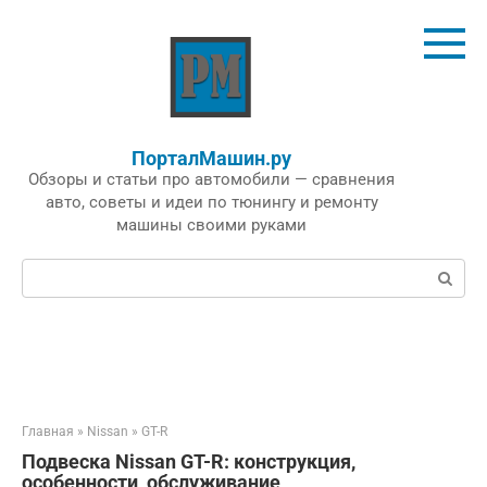
Перейти
к
контенту
ПорталМашин.ру
Обзоры и статьи про автомобили — сравнения
авто, советы и идеи по тюнингу и ремонту
машины своими руками
Поиск:
Главная
»
Nissan
»
GT-R
Подвеска Nissan GT-R: конструкция,
особенности, обслуживание