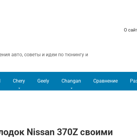
О сай
ния авто, советы и идеи по тюнингу и
l
Chery
Geely
Changan
Сравнение
Ра
одок Nissan 370Z своими