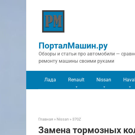
Перейти
к
контенту
ПорталМашин.ру
Обзоры и статьи про автомобили — сравне
ремонту машины своими руками
Лада
Renault
Nissan
Hava
Главная
»
Nissan
»
370Z
Замена тормозных кол