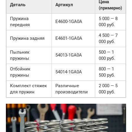
Цена
Деталь
Артикул
(примерно)
Пружина
5 000 — 8
E4600-1GA0A
передняя
000 руб.
4 500 — 7
Пружина задняя
E4601-1GA0A
000 руб.
Пыльник
500 — 1
54013-1GA0A
пружины
000 руб.
Отбойник
800 — 1
54014-1GA0A
пружины
500 руб.
Комплект стяжек
Различные
2 000 — 5
для пружин
производители
000 руб.