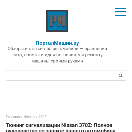
Перейти
к
контенту
ПорталМашин.ру
Обзоры и статьи про автомобили — сравнения
авто, советы и идеи по тюнингу и ремонту
машины своими руками
Поиск:
Главная
»
Nissan
»
370Z
Тюнинг сигнализации Nissan 370Z: Полное
руководство по защите вашего автомобиля