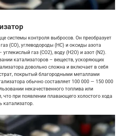
изатор
дце системы контроля выбросов. Он преобразует
газ (CO), углеводороды (HC) и оксиды азота
 углекислый газ (CO2), воду (H2O) и азот (N2).
вании катализаторов – веществ, ускоряющих
ализатора довольно сложна и включает в себя
бстрат, покрытый благородными металлами
атализатора обычно составляет 100 000 — 150 000
льзовании некачественного топлива или
л, что при появлении плавающего холостого хода
ь катализатор.