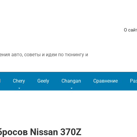
О сай
ния авто, советы и идеи по тюнингу и
l
Chery
Geely
Changan
Сравнение
Ра
росов Nissan 370Z