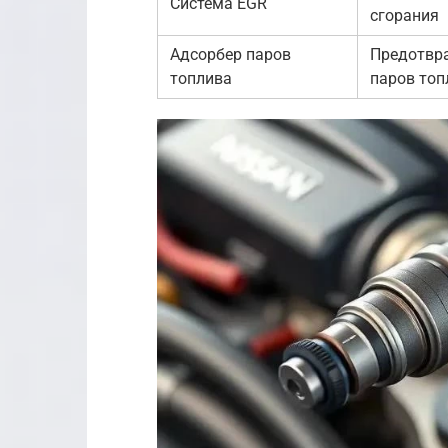
Система EGR
сгорания
Адсорбер паров
Предотвр
топлива
паров топ