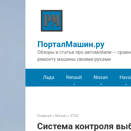
Перейти
к
контенту
ПорталМашин.ру
Обзоры и статьи про автомобили — сравне
ремонту машины своими руками
Лада
Renault
Nissan
Hava
Главная
»
Nissan
»
370Z
Система контроля выб