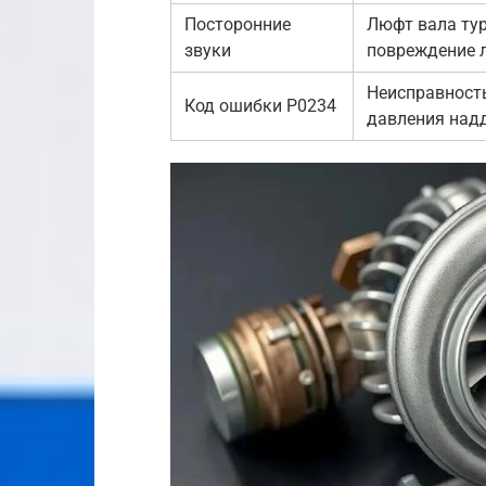
Посторонние
Люфт вала ту
звуки
повреждение 
Неисправност
Код ошибки P0234
давления над