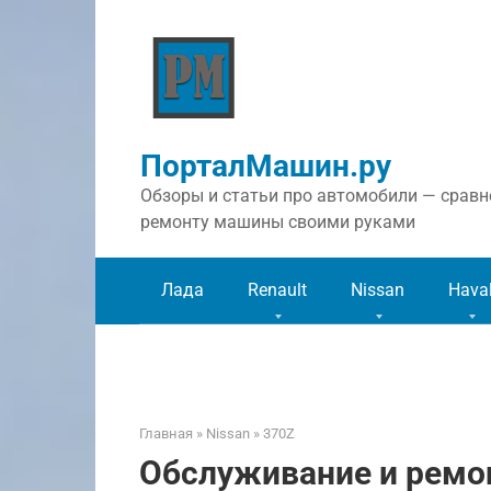
Перейти
к
контенту
ПорталМашин.ру
Обзоры и статьи про автомобили — сравне
ремонту машины своими руками
Лада
Renault
Nissan
Hava
Главная
»
Nissan
»
370Z
Обслуживание и ремон