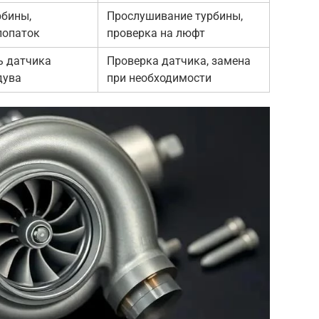
рбины,
Прослушивание турбины,
лопаток
проверка на люфт
ь датчика
Проверка датчика, замена
дува
при необходимости