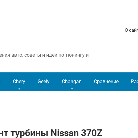
О сай
ния авто, советы и идеи по тюнингу и
l
Chery
Geely
Changan
Сравнение
Ра
т турбины Nissan 370Z