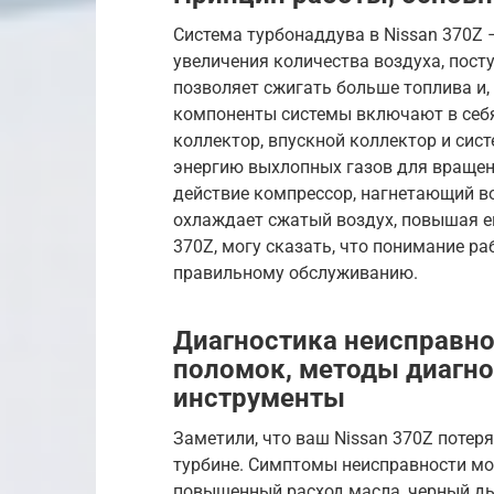
Система турбонаддува в Nissan 370Z
увеличения количества воздуха, посту
позволяет сжигать больше топлива и,
компоненты системы включают в себя
коллектор, впускной коллектор и сис
энергию выхлопных газов для вращени
действие компрессор, нагнетающий во
охлаждает сжатый воздух, повышая ег
370Z, могу сказать, что понимание ра
правильному обслуживанию.
Диагностика неисправн
поломок, методы диагн
инструменты
Заметили, что ваш Nissan 370Z потер
турбине. Симптомы неисправности мо
повышенный расход масла, черный дым