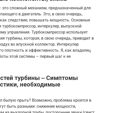
 – это сложный механизм, предназначенный для
пающего в двигатель. Это, в свою очередь,
 как следствие, повышать мощность. Основные
 турбокомпрессор, интеркулер, выпускной
тему управления. Турбокомпрессор использует
я турбины, которая, в свою очередь, приводит в
здух во впускной коллектор. Интеркулер
о плотность и эффективность. Я, как владелец
боты этой системы – первый шаг к ее
остей турбины ‒ Симптомы
остики, необходимые
ял былую прыть? Возможно, проблема кроется в
гут быть разными: снижение мощности,
 из выхлопной трубы, посторонние звуки (свист,