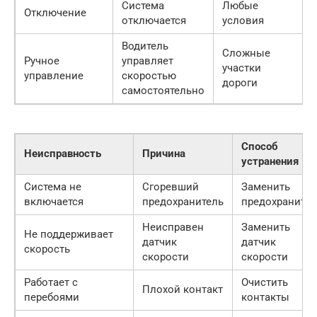
Система
Любые
Отключение
отключается
условия
Водитель
Сложные
Ручное
управляет
участки
управление
скоростью
дороги
самостоятельно
Способ
Неисправность
Причина
устранения
Система не
Сгоревший
Заменить
включается
предохранитель
предохранител
Неисправен
Заменить
Не поддерживает
датчик
датчик
скорость
скорости
скорости
Работает с
Очистить
Плохой контакт
перебоями
контакты