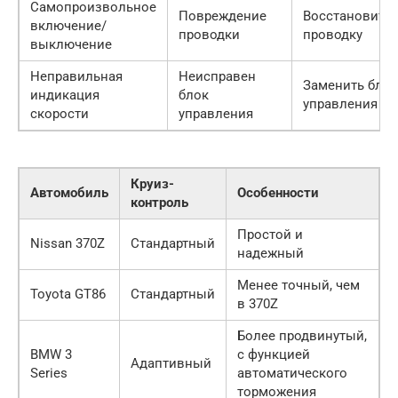
Самопроизвольное
Повреждение
Восстановить
включение/
проводки
проводку
выключение
Неправильная
Неисправен
Заменить блок
индикация
блок
управления
скорости
управления
Круиз-
Автомобиль
Особенности
контроль
Простой и
Nissan 370Z
Стандартный
надежный
Менее точный, чем
Toyota GT86
Стандартный
в 370Z
Более продвинутый,
BMW 3
с функцией
Адаптивный
Series
автоматического
торможения