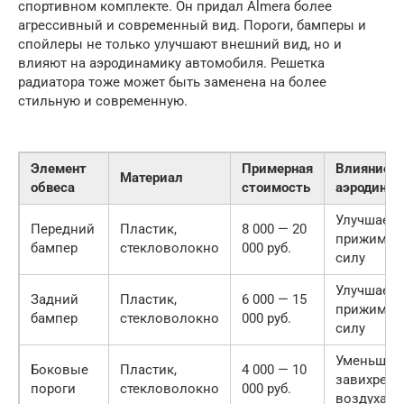
спортивном комплекте. Он придал Almera более
агрессивный и современный вид. Пороги, бамперы и
спойлеры не только улучшают внешний вид, но и
влияют на аэродинамику автомобиля. Решетка
радиатора тоже может быть заменена на более
стильную и современную.
Элемент
Примерная
Влияние н
Материал
обвеса
стоимость
аэродинам
Улучшает
Передний
Пластик,
8 000 — 20
прижимну
бампер
стекловолокно
000 руб.
силу
Улучшает
Задний
Пластик,
6 000 — 15
прижимну
бампер
стекловолокно
000 руб.
силу
Уменьшае
Боковые
Пластик,
4 000 — 10
завихрени
пороги
стекловолокно
000 руб.
воздуха