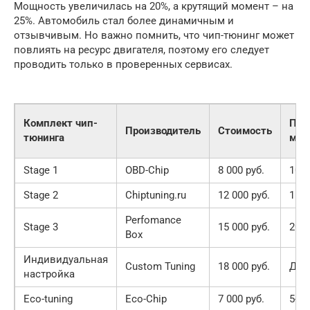
Мощность увеличилась на 20%, а крутящий момент – на
25%. Автомобиль стал более динамичным и
отзывчивым. Но важно помнить, что чип-тюнинг может
повлиять на ресурс двигателя, поэтому его следует
проводить только в проверенных сервисах.
Комплект чип-
При
Производитель
Стоимость
тюнинга
мощ
Stage 1
OBD-Chip
8 000 руб.
10-1
Stage 2
Chiptuning.ru
12 000 руб.
15-2
Perfomance
Stage 3
15 000 руб.
20-2
Box
Индивидуальная
Custom Tuning
18 000 руб.
До 3
настройка
Eco-tuning
Eco-Chip
7 000 руб.
5-10