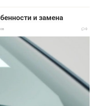
обенности и замена
нов
0