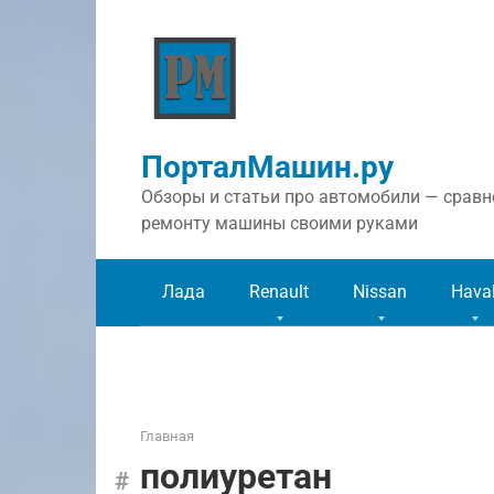
Перейти
к
контенту
ПорталМашин.ру
Обзоры и статьи про автомобили — сравне
ремонту машины своими руками
Лада
Renault
Nissan
Hava
Главная
полиуретан