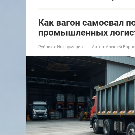
Как вагон самосвал 
промышленных логист
Рубрика:
Информация
Автор:
Алексей Воро