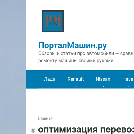
Перейти
к
контенту
ПорталМашин.ру
Обзоры и статьи про автомобили — сравне
ремонту машины своими руками
Лада
Renault
Nissan
Hava
Главная
оптимизация перево