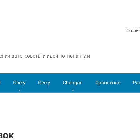
О сай
ния авто, советы и идеи по тюнингу и
l
Chery
Geely
Changan
Сравнение
Ра
зок