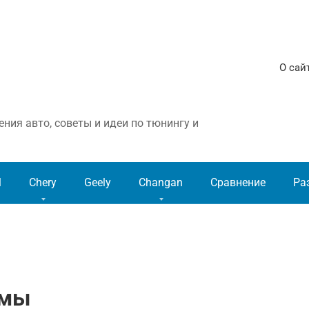
О сай
ния авто, советы и идеи по тюнингу и
l
Chery
Geely
Changan
Сравнение
Ра
емы