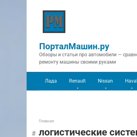
Перейти
к
контенту
ПорталМашин.ру
Обзоры и статьи про автомобили — сравне
ремонту машины своими руками
Лада
Renault
Nissan
Hava
Главная
логистические сист