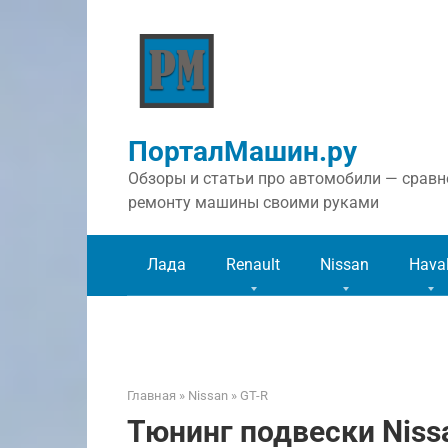
Перейти
к
контенту
ПорталМашин.ру
Обзоры и статьи про автомобили — сравне
ремонту машины своими руками
Лада
Renault
Nissan
Hava
Главная
»
Nissan
»
GT-R
Тюнинг подвески Niss