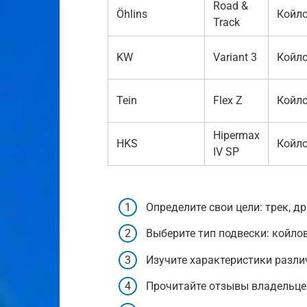
Road &
Öhlins
Койл
Track
KW
Variant 3
Койл
Tein
Flex Z
Койл
Hipermax
HKS
Койл
IV SP
Определите свои цели: трек, др
Выберите тип подвески: койло
Изучите характеристики разли
Прочитайте отзывы владельцев