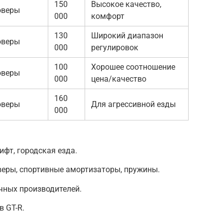
150
Высокое качество,
оверы
000
комфорт
130
Широкий диапазон
оверы
000
регулировок
100
Хорошее соотношение
оверы
000
цена/качество
160
оверы
Для агрессивной езды
000
ифт, городская езда.
веры, спортивные амортизаторы, пружины.
чных производителей.
 GT-R.