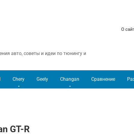
О сай
ния авто, советы и идеи по тюнингу и
l
Chery
Geely
Changan
Сравнение
Ра
an GT-R