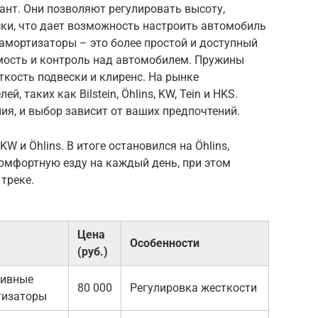
ант. Они позволяют регулировать высоту,
ски, что дает возможность настроить автомобиль
амортизаторы – это более простой и доступный
мость и контроль над автомобилем. Пружины
кость подвески и клиренс. На рынке
 таких как Bilstein, Öhlins, KW, Tein и HKS.
ия, и выбор зависит от ваших предпочтений.
 и Öhlins. В итоге остановился на Öhlins,
комфортную езду на каждый день, при этом
треке.
Цена
Особенности
(руб.)
тивные
80 000
Регулировка жесткости
тизаторы