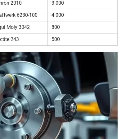
ron 2010
3 000
aftwerk 6230-100
4 000
qui Moly 3042
800
ctite 243
500