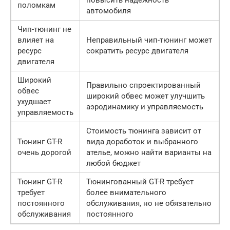
повысить надежность
поломкам
автомобиля
Чип-тюнинг не
влияет на
Неправильный чип-тюнинг может
ресурс
сократить ресурс двигателя
двигателя
Широкий
Правильно спроектированный
обвес
широкий обвес может улучшить
ухудшает
аэродинамику и управляемость
управляемость
Стоимость тюнинга зависит от
Тюнинг GT-R
вида доработок и выбранного
очень дорогой
ателье, можно найти варианты на
любой бюджет
Тюнинг GT-R
Тюнингованный GT-R требует
требует
более внимательного
постоянного
обслуживания, но не обязательно
обслуживания
постоянного