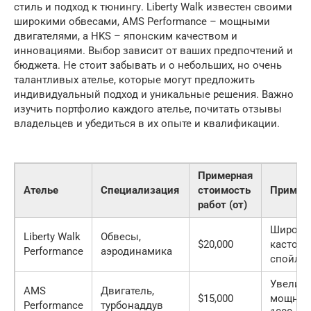
стиль и подход к тюнингу. Liberty Walk известен своими
широкими обвесами, AMS Performance – мощными
двигателями, а HKS – японским качеством и
инновациями. Выбор зависит от ваших предпочтений и
бюджета. Не стоит забывать и о небольших, но очень
талантливых ателье, которые могут предложить
индивидуальный подход и уникальные решения. Важно
изучить портфолио каждого ателье, почитать отзывы
владельцев и убедиться в их опыте и квалификации.
Примерная
Ателье
Специализация
стоимость
Пример
работ (от)
Широкие
Liberty Walk
Обвесы,
$20,000
кастом
Performance
аэродинамика
спойле
Увелич
AMS
Двигатель,
$15,000
мощнос
Performance
турбонаддув