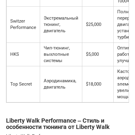
1000+ л.
Полная
Экстремальный
перераб
Switzer
тюнинг,
$25,000
двигате
Performance
двигатель
установ
турбин
Чип-тюнинг,
Оптими
HKS
выхлопные
$5,000
работы 
системы
улучшен
Кастом
аэроди
Аэродинамика,
Top Secret
$18,000
элемент
двигатель
увеличе
мощнос
Liberty Walk Performance ‒ Стиль и
особенности тюнинга от Liberty Walk