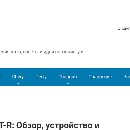
О сай
ния авто, советы и идеи по тюнингу и
l
Chery
Geely
Changan
Сравнение
Ра
-R: Обзор, устройство и