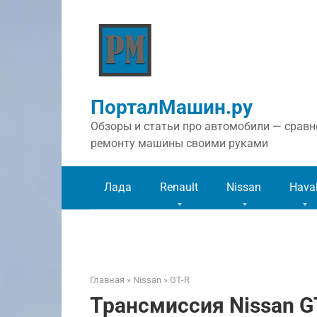
Перейти
к
контенту
ПорталМашин.ру
Обзоры и статьи про автомобили — сравне
ремонту машины своими руками
Лада
Renault
Nissan
Hava
Главная
»
Nissan
»
GT-R
Трансмиссия Nissan GT