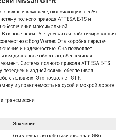
сии Nissan GT-R
это сложный комплекс, включающий в себя
истему полного привода ATTESA E-TS и
я обеспечения максимальной
 В основе лежит 6-ступенчатая роботизированная
совместно с Borg Warner. Эта коробка передач
лючения и надежностью. Она позволяет
льном диапазоне оборотов, обеспечивая
момент. Система полного привода ATTESA E-TS
 передней и задней осями, обеспечивая
юбых условиях. Это позволяет GT-R
ику и управляемость на сухой и мокрой дороге.
ки трансмиссии
Значение
6-ступенчатая роботизированная GR6