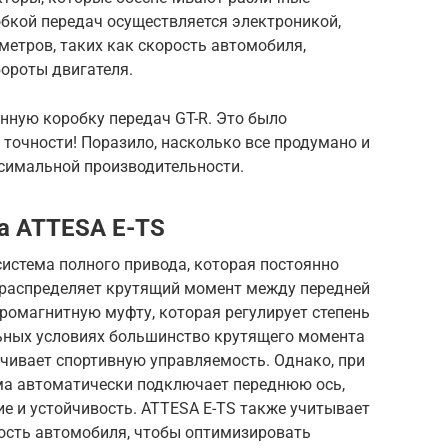
обкой передач осуществляется электроникой,
етров, таких как скорость автомобиля,
ороты двигателя.
нную коробку передач GT-R. Это было
 точности! Поразило, насколько все продумано и
симальной производительности.
а ATTESA E-TS
система полного привода, которая постоянно
 распределяет крутящий момент между передней
тромагнитную муфту, которая регулирует степень
ьных условиях большинство крутящего момента
ечивает спортивную управляемость. Однако, при
ема автоматически подключает переднюю ось,
е и устойчивость. ATTESA E-TS также учитывает
рость автомобиля, чтобы оптимизировать