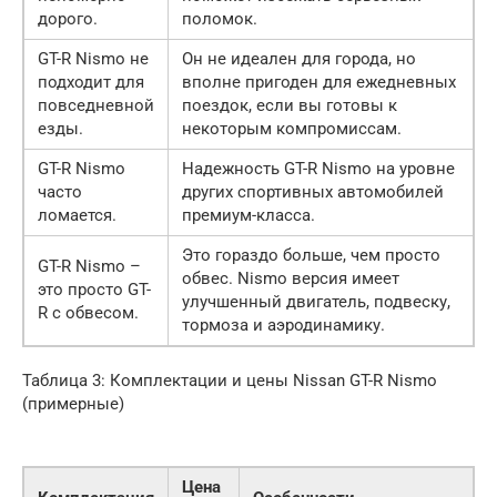
дорого.
поломок.
GT-R Nismo не
Он не идеален для города, но
подходит для
вполне пригоден для ежедневных
повседневной
поездок, если вы готовы к
езды.
некоторым компромиссам.
GT-R Nismo
Надежность GT-R Nismo на уровне
часто
других спортивных автомобилей
ломается.
премиум-класса.
Это гораздо больше, чем просто
GT-R Nismo –
обвес. Nismo версия имеет
это просто GT-
улучшенный двигатель, подвеску,
R с обвесом.
тормоза и аэродинамику.
Таблица 3: Комплектации и цены Nissan GT-R Nismo
(примерные)
Цена