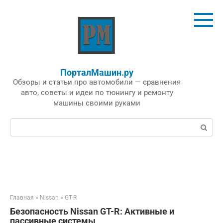
Перейти
к
контенту
ПорталМашин.ру
Обзоры и статьи про автомобили — сравнения
авто, советы и идеи по тюнингу и ремонту
машины своими руками
Поиск:
Главная
»
Nissan
»
GT-R
Безопасность Nissan GT-R: Активные и
пассивные системы