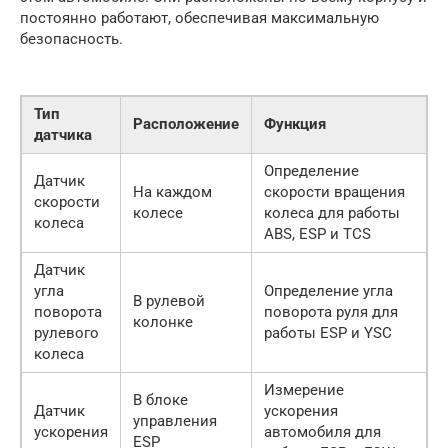
постоянно работают, обеспечивая максимальную
безопасность.
Тип
Расположение
Функция
датчика
Определение
Датчик
На каждом
скорости вращения
скорости
колесе
колеса для работы
колеса
ABS, ESP и TCS
Датчик
угла
Определение угла
В рулевой
поворота
поворота руля для
колонке
рулевого
работы ESP и YSC
колеса
Измерение
В блоке
Датчик
ускорения
управления
ускорения
автомобиля для
ESP