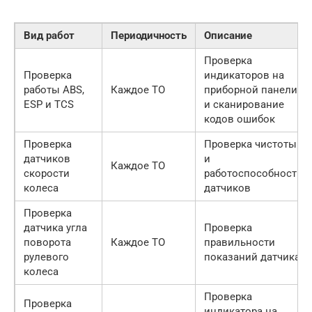
Вид работ
Периодичность
Описание
Проверка
Проверка
индикаторов на
работы ABS,
Каждое ТО
приборной панели
ESP и TCS
и сканирование
кодов ошибок
Проверка
Проверка чистоты
датчиков
и
Каждое ТО
скорости
работоспособности
колеса
датчиков
Проверка
датчика угла
Проверка
поворота
Каждое ТО
правильности
рулевого
показаний датчика
колеса
Проверка
Проверка
индикатора на