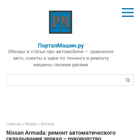
Перейти
к
контенту
ПорталМашин.ру
Обзоры и статьи про автомобили — сравнения
авто, советы и идеи по тюнингу и ремонту
машины своими руками
Поиск:
Главная
»
Nissan
»
Armada
Nissan Armada: ремонт автоматического
складывания зеркал – руководство