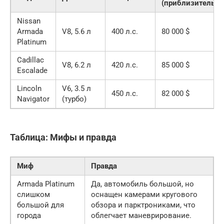
(приблизительно
Nissan
Armada
V8, 5.6 л
400 л.с.
80 000 $
Platinum
Cadillac
V8, 6.2 л
420 л.с.
85 000 $
Escalade
Lincoln
V6, 3.5 л
450 л.с.
82 000 $
Navigator
(турбо)
Таблица: Мифы и правда
Миф
Правда
Armada Platinum
Да, автомобиль большой, но
слишком
оснащен камерами кругового
большой для
обзора и парктрониками, что
города
облегчает маневрирование.