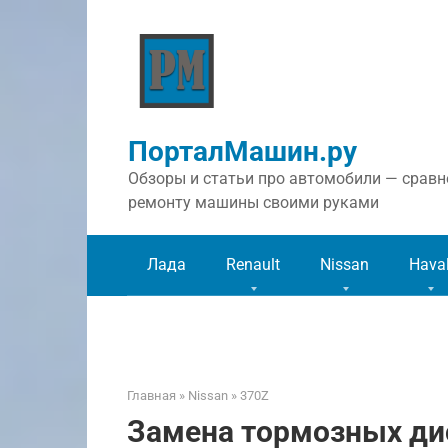
Перейти
к
контенту
ПорталМашин.ру
Обзоры и статьи про автомобили — сравне
ремонту машины своими руками
Лада
Renault
Nissan
Hava
Главная
»
Nissan
»
370Z
Замена тормозных дис