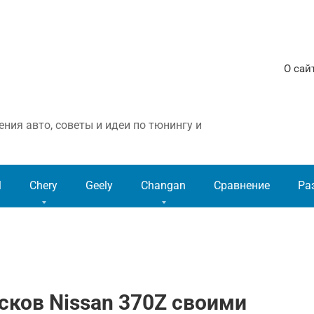
О сай
ния авто, советы и идеи по тюнингу и
l
Chery
Geely
Changan
Сравнение
Ра
ков Nissan 370Z своими