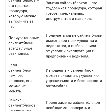
сайлентблоков –
Замена сайлентблоков – это
это простая
трудоемкая процедура, которая
процедура,
требует специальных
которую можно
инструментов и навыков.
выполнить за
час.
Полиуретановые сайлентблоки
Полиуретановые
имеют свои преимущества и
сайлентблоки
недостатки, и выбор зависит
всегда лучше
от условий эксплуатации и
резиновых.
предпочтений водителя.
Если
сайлентблок
Изношенный сайлентблок
немного
может привести к ухудшению
изношен, его
управляемости и безопасности
можно не
автомобиля.
менять.
Замена
После замены сайлентблоков
сайлентблоков
необходимо проверить и
не влияет на