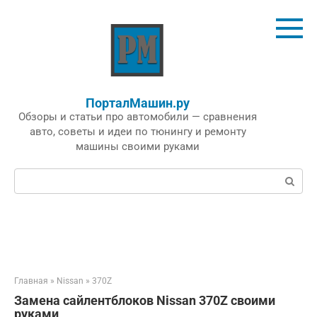
Перейти
к
контенту
ПорталМашин.ру
Обзоры и статьи про автомобили — сравнения
авто, советы и идеи по тюнингу и ремонту
машины своими руками
Поиск:
Главная
»
Nissan
»
370Z
Замена сайлентблоков Nissan 370Z своими
руками