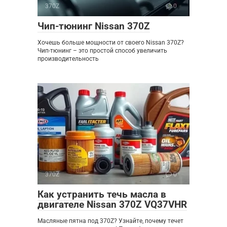
370Z
0
Чип-тюнинг Nissan 370Z
Хочешь больше мощности от своего Nissan 370Z?
Чип-тюнинг – это простой способ увеличить
производительность
370Z
0
Как устранить течь масла в
двигателе Nissan 370Z VQ37VHR
Масляные пятна под 370Z? Узнайте, почему течет