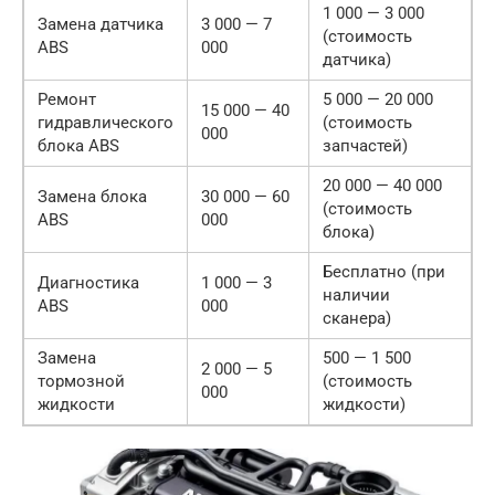
1 000 — 3 000
Замена датчика
3 000 — 7
(стоимость
ABS
000
датчика)
Ремонт
5 000 — 20 000
15 000 — 40
гидравлического
(стоимость
000
блока ABS
запчастей)
20 000 — 40 000
Замена блока
30 000 — 60
(стоимость
ABS
000
блока)
Бесплатно (при
Диагностика
1 000 — 3
наличии
ABS
000
сканера)
Замена
500 — 1 500
2 000 — 5
тормозной
(стоимость
000
жидкости
жидкости)