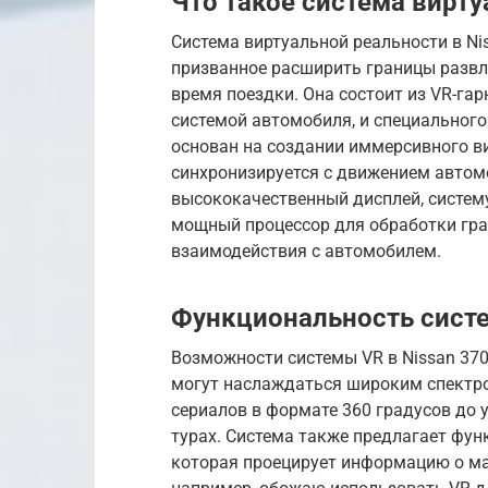
Что такое система вирту
Система виртуальной реальности в Ni
призванное расширить границы развл
время поездки. Она состоит из VR-га
системой автомобиля, и специальног
основан на создании иммерсивного ви
синхронизируется с движением автом
высококачественный дисплей, систему
мощный процессор для обработки граф
взаимодействия с автомобилем.
Функциональность сист
Возможности системы VR в Nissan 37
могут наслаждаться широким спектро
сериалов в формате 360 градусов до 
турах. Система также предлагает фун
которая проецирует информацию о ма