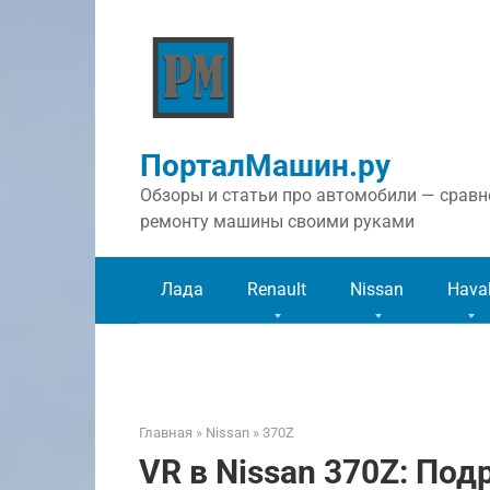
Перейти
к
контенту
ПорталМашин.ру
Обзоры и статьи про автомобили — сравне
ремонту машины своими руками
Лада
Renault
Nissan
Hava
Главная
»
Nissan
»
370Z
VR в Nissan 370Z: Под