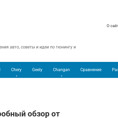
О сай
ния авто, советы и идеи по тюнингу и
l
Chery
Geely
Changan
Сравнение
Ра
робный обзор от