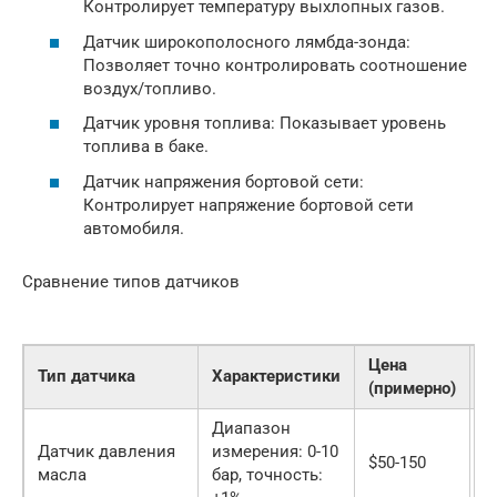
Контролирует температуру выхлопных газов.
Датчик широкополосного лямбда-зонда:
Позволяет точно контролировать соотношение
воздух/топливо.
Датчик уровня топлива: Показывает уровень
топлива в баке.
Датчик напряжения бортовой сети:
Контролирует напряжение бортовой сети
автомобиля.
Сравнение типов датчиков
Цена
Тип датчика
Характеристики
П
(примерно)
Диапазон
Датчик давления
измерения: 0-10
D
$50-150
масла
бар, точность:
A