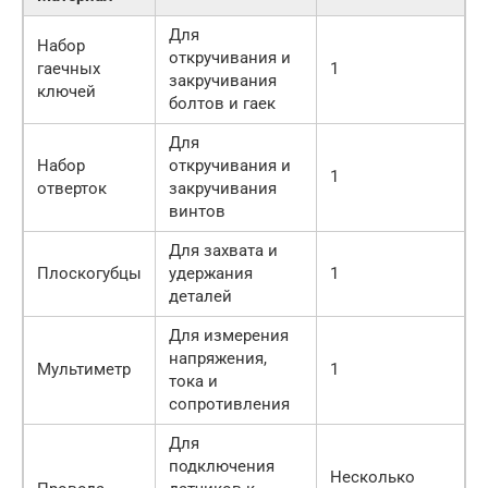
Для
Набор
откручивания и
гаечных
1
закручивания
ключей
болтов и гаек
Для
Набор
откручивания и
1
отверток
закручивания
винтов
Для захвата и
Плоскогубцы
удержания
1
деталей
Для измерения
напряжения,
Мультиметр
1
тока и
сопротивления
Для
подключения
Несколько