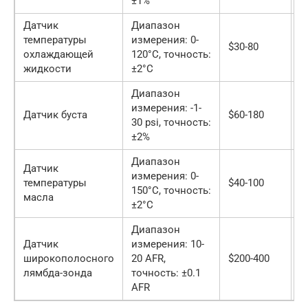
±1%
Датчик
Диапазон
температуры
измерения: 0-
A
$30-80
охлаждающей
120°C, точность:
P
жидкости
±2°C
Диапазон
измерения: -1-
G
Датчик буста
$60-180
30 psi, точность:
I
±2%
Диапазон
Датчик
измерения: 0-
A
температуры
$40-100
150°C, точность:
P
масла
±2°C
Диапазон
Датчик
измерения: 10-
I
широкополосного
20 AFR,
$200-400
P
лямбда-зонда
точность: ±0.1
AFR