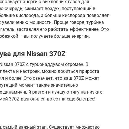
использует энергию выхлопных газов для
ою очередь, сжимает воздух, поступающий в
больше кислорода, а больше кислорода позволяет
к увеличению мощности. Проще говоря, турбина
гатель, заставляя его работать эффективнее. Это
обежкой – вы получаете больше энергии.
ва для Nissan 370Z
issan 370Z с турбонаддувом огромен. В
плекта и настроек, можно добиться прироста
л и более! Это означает, что ваш 370Z может
Крутящий момент также значительно
ее динамичный разгон и лучшую тягу на низких
мой 370Z разгонялся до сотни еще быстрее!
й, самый важный этап. Существует множество