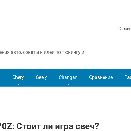
О сай
ния авто, советы и идеи по тюнингу и
l
Chery
Geely
Changan
Сравнение
Ра
0Z: Стоит ли игра свеч?