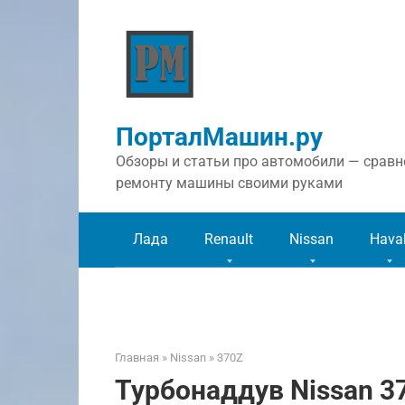
Перейти
к
контенту
ПорталМашин.ру
Обзоры и статьи про автомобили — сравне
ремонту машины своими руками
Лада
Renault
Nissan
Hava
Главная
»
Nissan
»
370Z
Турбонаддув Nissan 37