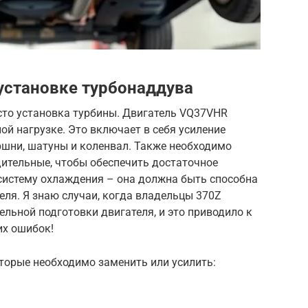
 установке турбонаддува
сто установка турбины. Двигатель VQ37VHR
й нагрузке. Это включает в себя усиление
ршни, шатуны и коленвал. Также необходимо
дительные, чтобы обеспечить достаточное
 систему охлаждения – она должна быть способна
еля. Я знаю случаи, когда владельцы 370Z
ельной подготовки двигателя, и это приводило к
их ошибок!
торые необходимо заменить или усилить: