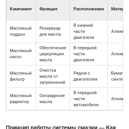
Компонент
Функция
Расположение
Материа
В нижней
Масляный
Резервуар
части
Алюмин
поддон
для масла
двигателя
Обеспечение
В передней
Масляный
циркуляции
части
Алюмин
насос
масла
двигателя
Очистка
Масляный
Рядом с
Бумага,
масла от
фильтр
двигателем
синтети
загрязнений
В передней
Масляный
Охлаждение
части
Алюмин
радиатор
масла
автомобиля
Принцип работы системы смазки ― Как