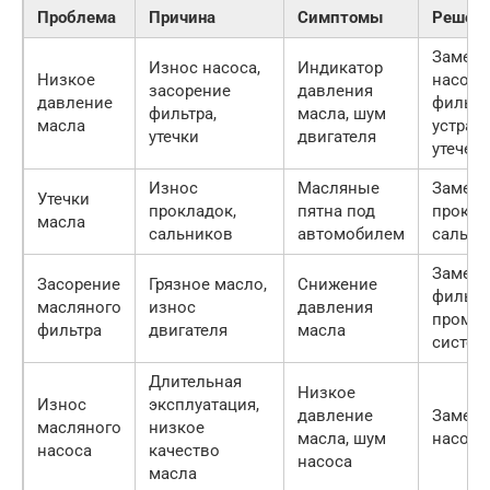
Проблема
Причина
Симптомы
Решен
Замена
Износ насоса,
Индикатор
Низкое
насоса,
засорение
давления
давление
фильтр
фильтра,
масла, шум
масла
устран
утечки
двигателя
утечек
Износ
Масляные
Замена
Утечки
прокладок,
пятна под
прокла
масла
сальников
автомобилем
сальни
Замена
Засорение
Грязное масло,
Снижение
фильтр
масляного
износ
давления
промы
фильтра
двигателя
масла
систе
Длительная
Низкое
Износ
эксплуатация,
давление
Замена
масляного
низкое
масла, шум
насоса
насоса
качество
насоса
масла