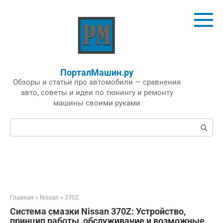
Перейти
к
контенту
ПорталМашин.ру
Обзоры и статьи про автомобили — сравнения
авто, советы и идеи по тюнингу и ремонту
машины своими руками
Поиск:
Главная
»
Nissan
»
370Z
Система смазки Nissan 370Z: Устройство,
принцип работы, обслуживание и возможные