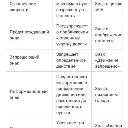
Ограничение
максимальную
Знак с цифрой
скорости
разрешенную
«60»
скорость
Предупреждает
Знак с
Предупреждающий
о приближении
изображением
знак
к опасному
поворота
участку дороги
Запрещает
Знак
Запрещающий
определенное
«Движение
знак
действие
запрещено»
Предоставляет
информацию о
направлении
Знак с
Информационный
движения или
названием
знак
расстоянии до
города
населенного
пункта
Указывает на
Знак «Главная