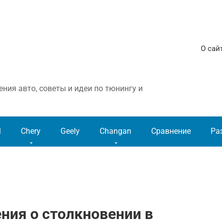
О сай
ния авто, советы и идеи по тюнингу и
l
Chery
Geely
Changan
Сравнение
Ра
ния о столкновении в