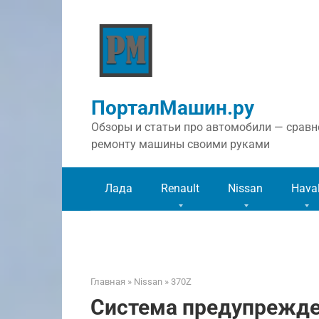
Перейти
к
контенту
ПорталМашин.ру
Обзоры и статьи про автомобили — сравне
ремонту машины своими руками
Лада
Renault
Nissan
Hava
Главная
»
Nissan
»
370Z
Система предупрежде