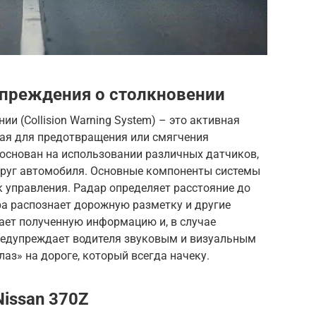
упреждения о столкновении
и (Collision Warning System) – это активная
ная для предотвращения или смягчения
 основан на использовании различных датчиков,
круг автомобиля. Основные компоненты системы
к управления. Радар определяет расстояние до
ра распознает дорожную разметку и другие
ает полученную информацию и, в случае
редупреждает водителя звуковым и визуальным
аз» на дороге, который всегда начеку.
Nissan 370Z